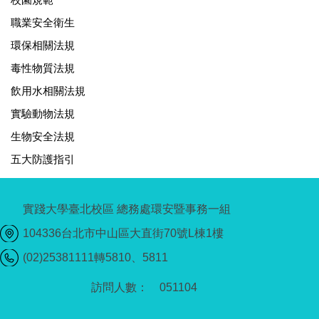
職業安全衛生
環保相關法規
毒性物質法規
飲用水相關法規
實驗動物法規
生物安全法規
五大防護指引
實踐大學臺北校區 總務處環安暨事務一組
104336台北市中山區大直街70號L棟1樓
(02)25381111轉5810、5811
0
5
1
1
0
4