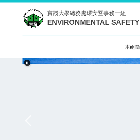
跳
實踐大學
總務處環安暨事務一組
到
ENVIRONMENTAL SAFETY
主
要
內
容
本組簡
區