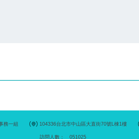
事務一組
104336台北市中山區大直街70號L棟1樓
0
5
1
0
2
5